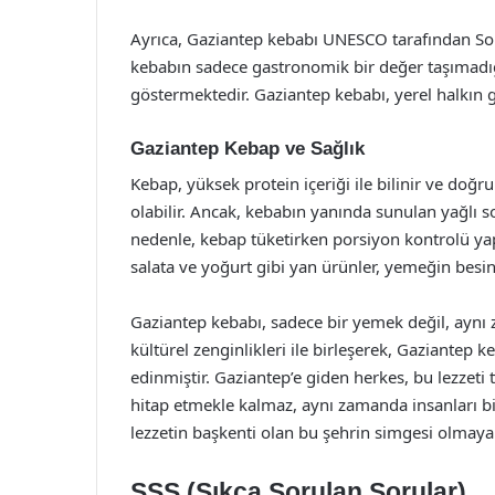
Ayrıca, Gaziantep kebabı UNESCO tarafından Som
kebabın sadece gastronomik bir değer taşımadığ
göstermektedir. Gaziantep kebabı, yerel halkın ge
Gaziantep Kebap ve Sağlık
Kebap, yüksek protein içeriği ile bilinir ve doğr
olabilir. Ancak, kebabın yanında sunulan yağlı sos
nedenle, kebap tüketirken porsiyon kontrolü ya
salata ve yoğurt gibi yan ürünler, yemeğin besin 
Gaziantep kebabı, sadece bir yemek değil, aynı z
kültürel zenginlikleri ile birleşerek, Gaziantep
edinmiştir. Gaziantep’e giden herkes, bu lezze
hitap etmekle kalmaz, aynı zamanda insanları bi
lezzetin başkenti olan bu şehrin simgesi olmaya
SSS (Sıkça Sorulan Sorular)