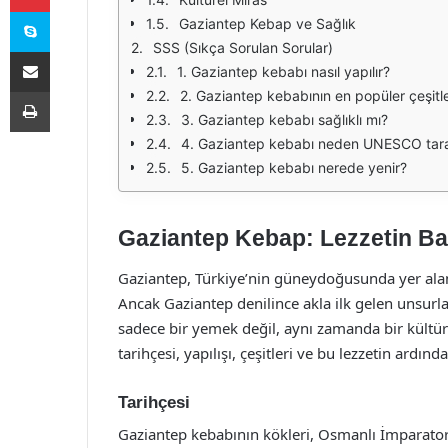
Skype
Gaziantep Kebap ve Sağlık
SSS (Sıkça Sorulan Sorular)
E-Posta ile paylaş
1. Gaziantep kebabı nasıl yapılır?
Yazdır
2. Gaziantep kebabının en popüler çeşitle
3. Gaziantep kebabı sağlıklı mı?
4. Gaziantep kebabı neden UNESCO taraf
5. Gaziantep kebabı nerede yenir?
Gaziantep Kebap: Lezzetin Ba
Gaziantep, Türkiye’nin güneydoğusunda yer alan ta
Ancak Gaziantep denilince akla ilk gelen unsurla
sadece bir yemek değil, aynı zamanda bir kültü
tarihçesi, yapılışı, çeşitleri ve bu lezzetin ardınd
Tarihçesi
Gaziantep kebabının kökleri, Osmanlı İmparator