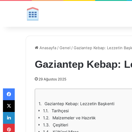
Anasayfa
/
Genel
/
Gaziantep Kebap: Lezzetin Başk
Gaziantep Kebap: L
29 Ağustos 2025
Facebook
X
Gaziantep Kebap: Lezzetin Başkenti
Tarihçesi
LinkedIn
Malzemeler ve Hazırlık
Pinterest
Çeşitleri
Kültürel Miras