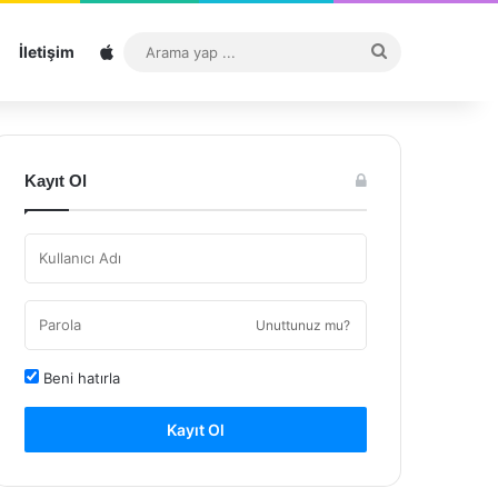
Sitemap
Arama
İletişim
yap
...
Kayıt Ol
Unuttunuz mu?
Beni hatırla
Kayıt Ol