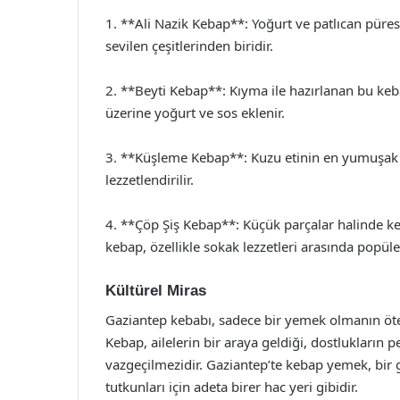
1. **Ali Nazik Kebap**: Yoğurt ve patlıcan püres
sevilen çeşitlerinden biridir.
2. **Beyti Kebap**: Kıyma ile hazırlanan bu kebap,
üzerine yoğurt ve sos eklenir.
3. **Küşleme Kebap**: Kuzu etinin en yumuşak 
lezzetlendirilir.
4. **Çöp Şiş Kebap**: Küçük parçalar halinde kesi
kebap, özellikle sokak lezzetleri arasında popüle
Kültürel Miras
Gaziantep kebabı, sadece bir yemek olmanın ötesi
Kebap, ailelerin bir araya geldiği, dostlukların p
vazgeçilmezidir. Gaziantep’te kebap yemek, bir g
tutkunları için adeta birer hac yeri gibidir.