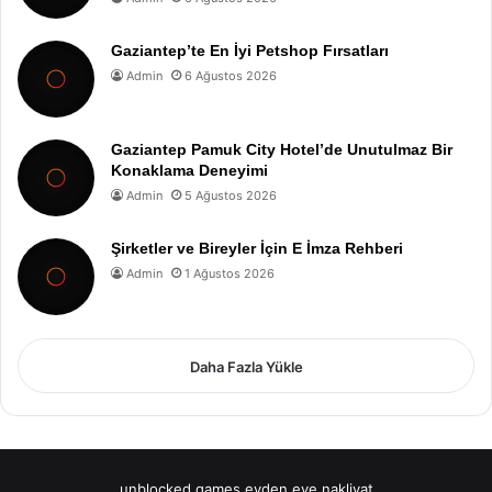
Gaziantep’te En İyi Petshop Fırsatları
Admin
6 Ağustos 2026
Gaziantep Pamuk City Hotel’de Unutulmaz Bir
Konaklama Deneyimi
Admin
5 Ağustos 2026
Şirketler ve Bireyler İçin E İmza Rehberi
Admin
1 Ağustos 2026
Daha Fazla Yükle
unblocked games
evden eve nakliyat