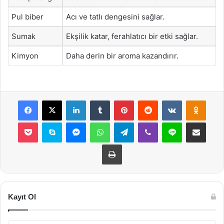
Pul biber
Acı ve tatlı dengesini sağlar.
Sumak
Ekşilik katar, ferahlatıcı bir etki sağlar.
Kimyon
Daha derin bir aroma kazandırır.
Facebook
X
LinkedIn
Tumblr
Pinterest
Reddit
VKontakte
Odnok
Pocket
Skype
Messenger
WhatsApp
Telegram
Viber
Line
E-Posta ile payla
Yazdır
Kayıt Ol