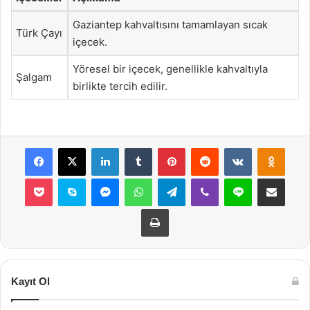
Gaziantep kahvaltısını tamamlayan sıcak
Türk Çayı
içecek.
Yöresel bir içecek, genellikle kahvaltıyla
Şalgam
birlikte tercih edilir.
Facebook
X
LinkedIn
Tumblr
Pinterest
Reddit
VKontakte
Odnok
Pocket
Skype
Messenger
WhatsApp
Telegram
Viber
Line
E-Posta ile payla
Yazdır
Kayıt Ol