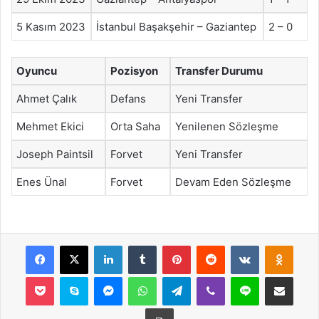
5 Kasım 2023
İstanbul Başakşehir – Gaziantep
2 – 0
Oyuncu
Pozisyon
Transfer Durumu
Ahmet Çalık
Defans
Yeni Transfer
Mehmet Ekici
Orta Saha
Yenilenen Sözleşme
Joseph Paintsil
Forvet
Yeni Transfer
Enes Ünal
Forvet
Devam Eden Sözleşme
Facebook
X
LinkedIn
Tumblr
Pinterest
Reddit
VKontakte
Odnok
Pocket
Skype
Messenger
WhatsApp
Telegram
Viber
Line
E-Posta ile payla
Yazdır