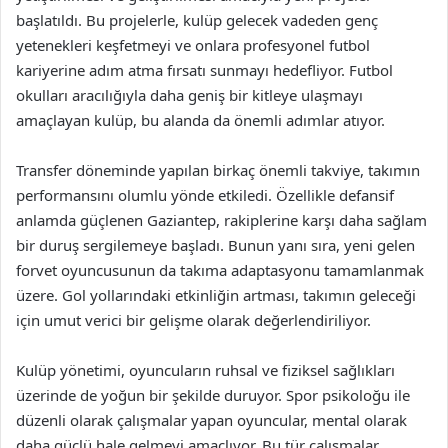
başlatıldı. Bu projelerle, kulüp gelecek vadeden genç
yetenekleri keşfetmeyi ve onlara profesyonel futbol
kariyerine adım atma fırsatı sunmayı hedefliyor. Futbol
okulları aracılığıyla daha geniş bir kitleye ulaşmayı
amaçlayan kulüp, bu alanda da önemli adımlar atıyor.
Transfer döneminde yapılan birkaç önemli takviye, takımın
performansını olumlu yönde etkiledi. Özellikle defansif
anlamda güçlenen Gaziantep, rakiplerine karşı daha sağlam
bir duruş sergilemeye başladı. Bunun yanı sıra, yeni gelen
forvet oyuncusunun da takıma adaptasyonu tamamlanmak
üzere. Gol yollarındaki etkinliğin artması, takımın geleceği
için umut verici bir gelişme olarak değerlendiriliyor.
Kulüp yönetimi, oyuncuların ruhsal ve fiziksel sağlıkları
üzerinde de yoğun bir şekilde duruyor. Spor psikoloğu ile
düzenli olarak çalışmalar yapan oyuncular, mental olarak
daha güçlü hale gelmeyi amaçlıyor. Bu tür çalışmalar,