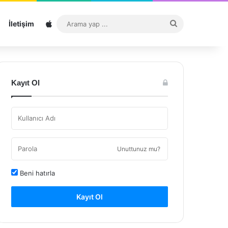
Sitemap
Arama
İletişim
yap
...
Kayıt Ol
Unuttunuz mu?
Beni hatırla
Kayıt Ol