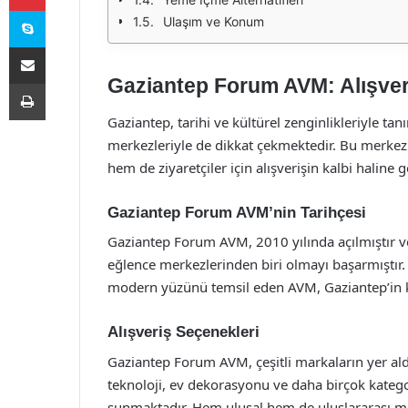
Skype
Ulaşım ve Konum
E-Posta ile paylaş
Gaziantep Forum AVM: Alışver
Yazdır
Gaziantep, tarihi ve kültürel zenginlikleriyle tan
merkezleriyle de dikkat çekmektedir. Bu merkez
hem de ziyaretçiler için alışverişin kalbi haline g
Gaziantep Forum AVM’nin Tarihçesi
Gaziantep Forum AVM, 2010 yılında açılmıştır ve
eğlence merkezlerinden biri olmayı başarmıştır.
modern yüzünü temsil eden AVM, Gaziantep’in kü
Alışveriş Seçenekleri
Gaziantep Forum AVM, çeşitli markaların yer ald
teknoloji, ev dekorasyonu ve daha birçok katego
sunmaktadır. Hem ulusal hem de uluslararası m