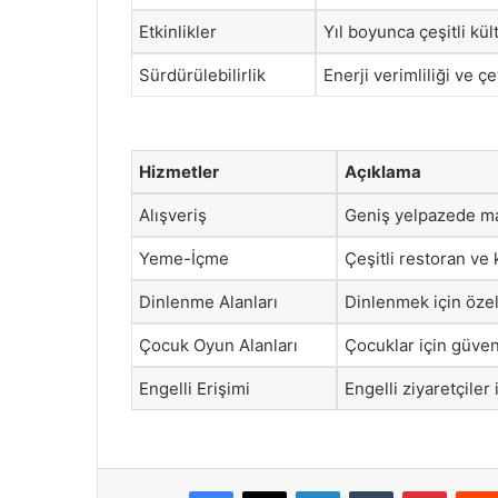
Etkinlikler
Yıl boyunca çeşitli kü
Sürdürülebilirlik
Enerji verimliliği ve 
Hizmetler
Açıklama
Alışveriş
Geniş yelpazede ma
Yeme-İçme
Çeşitli restoran ve
Dinlenme Alanları
Dinlenmek için özel
Çocuk Oyun Alanları
Çocuklar için güven
Engelli Erişimi
Engelli ziyaretçiler
Facebook
X
LinkedIn
Tumblr
Pintere