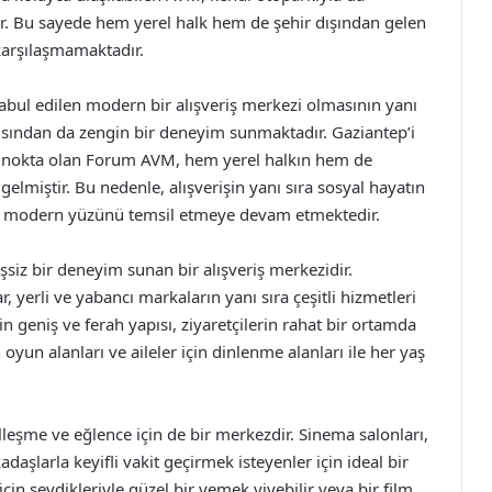
ır. Bu sayede hem yerel halk hem de şehir dışından gelen
 karşılaşmamaktadır.
abul edilen modern bir alışveriş merkezi olmasının yanı
çısından da zengin bir deneyim sunmaktadır. Gaziantep’i
r nokta olan Forum AVM, hem yerel halkın hem de
gelmiştir. Bu nedenle, alışverişin yanı sıra sosyal hayatın
’in modern yüzünü temsil etmeye devam etmektedir.
şsiz bir deneyim sunan bir alışveriş merkezidir.
 yerli ve yabancı markaların yanı sıra çeşitli hizmetleri
n geniş ve ferah yapısı, ziyaretçilerin rahat bir ortamda
 oyun alanları ve aileler için dinlenme alanları ile her yaş
leşme ve eğlence için de bir merkezdir. Sinema salonları,
daşlarla keyifli vakit geçirmek isteyenler için ideal bir
in sevdikleriyle güzel bir yemek yiyebilir veya bir film