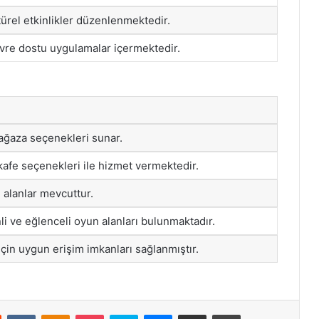
ltürel etkinlikler düzenlenmektedir.
çevre dostu uygulamalar içermektedir.
ğaza seçenekleri sunar.
 kafe seçenekleri ile hizmet vermektedir.
 alanlar mevcuttur.
li ve eğlenceli oyun alanları bulunmaktadır.
 için uygun erişim imkanları sağlanmıştır.
st
Reddit
VKontakte
Odnoklassniki
Pocket
Skype
Messenger
E-Posta ile paylaş
Yazdır