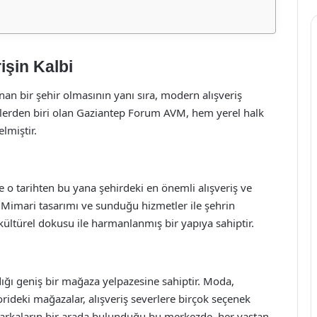
işin Kalbi
ınan bir şehir olmasının yanı sıra, modern alışveriş
lerden biri olan Gaziantep Forum AVM, hem yerel halk
elmiştir.
 o tarihten bu yana şehirdeki en önemli alışveriş ve
 Mimari tasarımı ve sunduğu hizmetler ile şehrin
ltürel dokusu ile harmanlanmış bir yapıya sahiptir.
ığı geniş bir mağaza yelpazesine sahiptir. Moda,
rideki mağazalar, alışveriş severlere birçok seçenek
arkaların bir arada bulunduğu bu merkezde, her yaştan