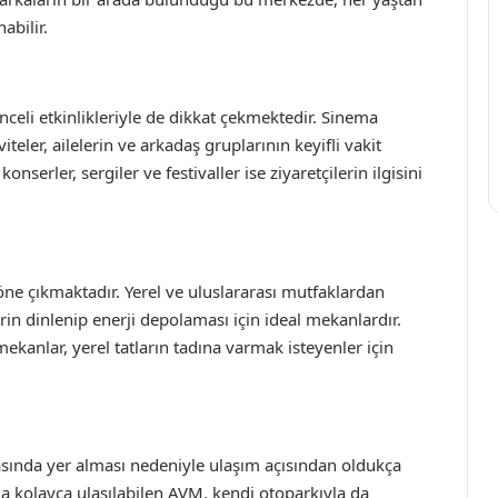
abilir.
celi etkinlikleriyle de dikkat çekmektedir. Sinema
viteler, ailelerin ve arkadaş gruplarının keyifli vakit
serler, sergiler ve festivaller ise ziyaretçilerin ilgisini
 öne çıkmaktadır. Yerel ve uluslararası mutfaklardan
erin dinlenip enerji depolaması için ideal mekanlardır.
kanlar, yerel tatların tadına varmak isteyenler için
sında yer alması nedeniyle ulaşım açısından oldukça
la kolayca ulaşılabilen AVM, kendi otoparkıyla da