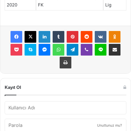
2020
FK
Lig
Facebook
X
LinkedIn
Tumblr
Pinterest
Reddit
VKontakte
Odnok
Pocket
Skype
Messenger
WhatsApp
Telegram
Viber
Line
E-Posta ile payla
Yazdır
Kayıt Ol
Unuttunuz mu?