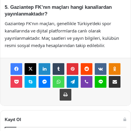
5. Gaziantep FK’nın maçları hangi kanallardan
yayınlanmaktadır?
Gaziantep FK’nın maçları, genellikle Türkiye’deki spor
kanallarında ve dijital platformlarda canlı olarak
yayınlanmaktadır. Maç saatleri ve yayın bilgileri, kulübün
resmi sosyal medya hesaplarından takip edilebilir.
Facebook
X
LinkedIn
Tumblr
Pinterest
Reddit
VKontakte
Odnok
Pocket
Skype
Messenger
WhatsApp
Telegram
Viber
Line
E-Posta ile payla
Yazdır
Kayıt Ol