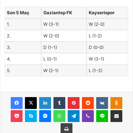
Son 5 Maç
Gaziantep FK
Kayserispor
1.
W (3-1)
W (2-0)
2.
W (2-0)
L (1-2)
3.
D (1-1)
D (0-0)
4.
L (0-1)
W (3-1)
5.
W (2-1)
L (1-3)
Facebook
X
LinkedIn
Tumblr
Pinterest
Reddit
VKontakte
Odnok
Pocket
Skype
Messenger
WhatsApp
Telegram
Viber
Line
E-Posta ile payla
Yazdır