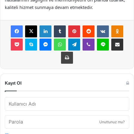
kaliteli hizmet sunmaya devam etmektedir.
Facebook
X
LinkedIn
Tumblr
Pinterest
Reddit
VKontakte
Odnok
Pocket
Skype
Messenger
WhatsApp
Telegram
Viber
Line
E-Posta ile payla
Yazdır
Kayıt Ol
Unuttunuz mu?