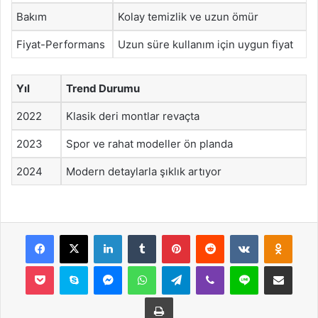
Bakım
Kolay temizlik ve uzun ömür
Fiyat-Performans
Uzun süre kullanım için uygun fiyat
Yıl
Trend Durumu
2022
Klasik deri montlar revaçta
2023
Spor ve rahat modeller ön planda
2024
Modern detaylarla şıklık artıyor
Facebook
X
LinkedIn
Tumblr
Pinterest
Reddit
VKontakte
Odnok
Pocket
Skype
Messenger
WhatsApp
Telegram
Viber
Line
E-Posta ile payla
Yazdır