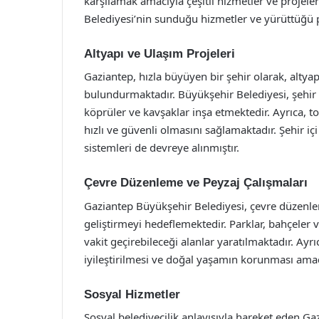
karşılamak amacıyla çeşitli hizmetler ve projel
Belediyesi’nin sunduğu hizmetler ve yürüttüğü pro
Altyapı ve Ulaşım Projeleri
Gaziantep, hızla büyüyen bir şehir olarak, altyap
bulundurmaktadır. Büyükşehir Belediyesi, şehir iç
köprüler ve kavşaklar inşa etmektedir. Ayrıca, to
hızlı ve güvenli olmasını sağlamaktadır. Şehir iç
sistemleri de devreye alınmıştır.
Çevre Düzenleme ve Peyzaj Çalışmaları
Gaziantep Büyükşehir Belediyesi, çevre düzenle
geliştirmeyi hedeflemektedir. Parklar, bahçeler v
vakit geçirebileceği alanlar yaratılmaktadır. Ayr
iyileştirilmesi ve doğal yaşamın korunması ama
Sosyal Hizmetler
Sosyal belediyecilik anlayışıyla hareket eden Ga