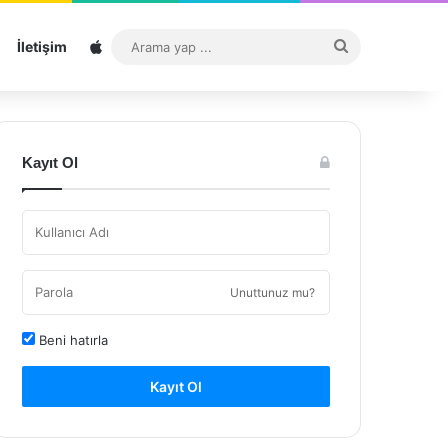
Sitemap
Arama
İletişim
yap
...
Kayıt Ol
Unuttunuz mu?
Beni hatırla
Kayıt Ol