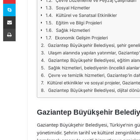
Çevre Düzenleme ve Peyzaj Çalışmaları
Skype
Sosyal Hizmetler
Kültürel ve Sanatsal Etkinlikler
E-Posta ile paylaş
Eğitim ve Bilgi Projeleri
Yazdır
Sağlık Hizmetleri
Ekonomik Gelişim Projeleri
Gaziantep Büyükşehir Belediyesi, şehir genelinde sunduğu hizmetlerle halkın yaşam kalitesini artırmayı hedeflemektedir. Sosyal yardımlar, ulaşım, altyapı
Ulaşım alanında yapılan yatırımlar, Gaziantep'in ulaşım ağını genişletmekte ve şehir içi trafiği rahatlatmaktadır. Yeni otobüs hatları, raylı sistem projeleri 
Gaziantep Büyükşehir Belediyesi, eğitim alanında da çeşitli projeler ve hizmetler sunmaktadır. Okul öncesi eğitimden yükseköğretime kadar 
Sağlık hizmetleri, belediyenin öncelikli alanlarından biridir. Gaziantep Büyükşehir Belediyesi, şehirdeki sağlık tesislerinin sayısını artırmayı ve sağlık
Çevre ve temizlik hizmetleri, Gaziantep'in daha yaşanabilir bir şehir olmasına büyük katkı sağlamaktadır. Atık yönetimi, geri dönüşüm projeleri ve yeşil al
Kültürel etkinlikler ve sosyal projeler, Gaziantep'in sosyal dokusunu zenginleştirmektedir. Yerel sanatçılara destek verilmesi, festivallerin düzenlenmesi ve çeş
Gaziantep Büyükşehir Belediyesi, dijital dönüşüm projeleri ile de dikkat çekmektedir. Akıllı şehir uygulamaları, halkın hizmetlere erişimini kolaylaştırmakt
Gaziantep Büyükşehir Belediyes
Gaziantep Büyükşehir Belediyesi, Türkiye’nin g
yönetimidir. Şehrin tarihî ve kültürel zenginlikle