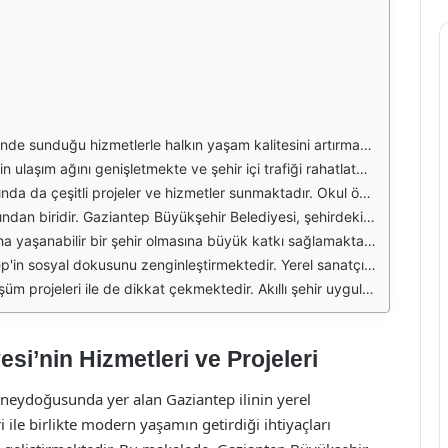
 projeleri gibi birçok alanda yürütülen çalışmalar, şehrin modernleşmesine katkıda bulunmaktadır. Özellikle dezavantajlı gruplara yönelik projeler, toplumsal dayanışmayı güçlendirmektedir.
ve bisiklet yolları gibi uygulamalar, hem çevre dostu hem de ekonomik ulaşım seçenekleri sunmaktadır. Böylece, vatandaşların günlük yaşamında ulaşımın daha konforlu hale gelmesi sağlanmaktadır.
birçok düzeyde destekleyici programlar düzenlenmektedir. Ayrıca, gençler için kütüphaneler, bilgi evleri ve sosyal etkinlikler, kişisel gelişimlerine katkı sağlamaktadır.
 hizmetlerinin kalitesini yükseltmeyi amaçlamaktadır. Mobil sağlık hizmetleri, aile sağlığı merkezleri ve sağlık taramaları gibi projelerle, halkın sağlık bilincini artırmak hedeflenmektedir.
anların artırılması gibi uygulamalar, çevre bilincini güçlendirmektedir. Ayrıca, şehirdeki park ve bahçelerin düzenlenmesi, vatandaşların doğal alanlarda vakit geçirmesine olanak tanımaktadır.
itli sosyal etkinliklerin hayata geçirilmesi, halkın kültürel aktivitelerden faydalanmasını sağlamaktadır. Bu projeler, şehirdeki sosyal dayanışmayı artırmakta ve toplumsal bağları güçlendirmektedir.
a ve belediyenin hizmetlerini daha verimli hale getirmektedir. Mobil uygulamalar ve online platformlar aracılığıyla, vatandaşlar ihtiyaç duydukları bilgilere hızlı bir şekilde ulaşabilmektedir.
i’nin Hizmetleri ve Projeleri
üneydoğusunda yer alan Gaziantep ilinin yerel
ri ile birlikte modern yaşamın getirdiği ihtiyaçları