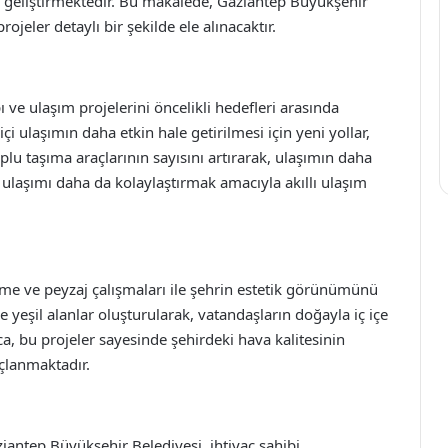
er geliştirmektedir. Bu makalede, Gaziantep Büyükşehir
jeler detaylı bir şekilde ele alınacaktır.
ı ve ulaşım projelerini öncelikli hedefleri arasında
i ulaşımın daha etkin hale getirilmesi için yeni yollar,
plu taşıma araçlarının sayısını artırarak, ulaşımın daha
i ulaşımı daha da kolaylaştırmak amacıyla akıllı ulaşım
me ve peyzaj çalışmaları ile şehrin estetik görünümünü
e yeşil alanlar oluşturularak, vatandaşların doğayla iç içe
ıca, bu projeler sayesinde şehirdeki hava kalitesinin
çlanmaktadır.
ziantep Büyükşehir Belediyesi, ihtiyaç sahibi