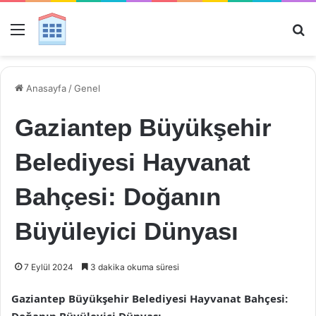
Menü
Ar
Anasayfa
/
Genel
Gaziantep Büyükşehir
Belediyesi Hayvanat
Bahçesi: Doğanın
Büyüleyici Dünyası
7 Eylül 2024
3 dakika okuma süresi
Gaziantep Büyükşehir Belediyesi Hayvanat Bahçesi: