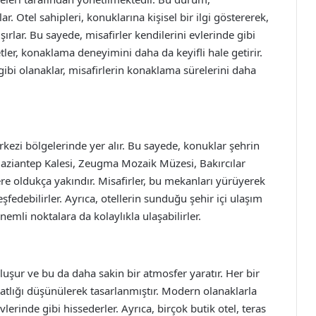
r. Otel sahipleri, konuklarına kişisel bir ilgi göstererek,
ırlar. Bu sayede, misafirler kendilerini evlerinde gibi
tler, konaklama deneyimini daha da keyifli hale getirir.
gibi olanaklar, misafirlerin konaklama sürelerini daha
erkezi bölgelerinde yer alır. Bu sayede, konuklar şehrin
r. Gaziantep Kalesi, Zeugma Mozaik Müzesi, Bakırcılar
lere oldukça yakındır. Misafirler, bu mekanları yürüyerek
eşfedebilirler. Ayrıca, otellerin sunduğu şehir içi ulaşım
emli noktalara da kolaylıkla ulaşabilirler.
luşur ve bu da daha sakin bir atmosfer yaratır. Her bir
hatlığı düşünülerek tasarlanmıştır. Modern olanaklarla
lerinde gibi hissederler. Ayrıca, birçok butik otel, teras