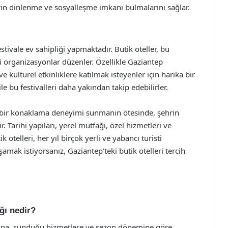
erin dinlenme ve sosyalleşme imkanı bulmalarını sağlar.
stivale ev sahipliği yapmaktadır. Butik oteller, bu
tli organizasyonlar düzenler. Özellikle Gaziantep
kültürel etkinliklere katılmak isteyenler için harika bir
 ile bu festivalleri daha yakından takip edebilirler.
ece bir konaklama deneyimi sunmanın ötesinde, şehrin
. Tarihi yapıları, yerel mutfağı, özel hizmetleri ve
otelleri, her yıl birçok yerli ve yabancı turisti
amak istiyorsanız, Gaziantep’teki butik otelleri tercih
ığı nedir?
numuna, sunduğu hizmetlere ve sezon dönemine göre