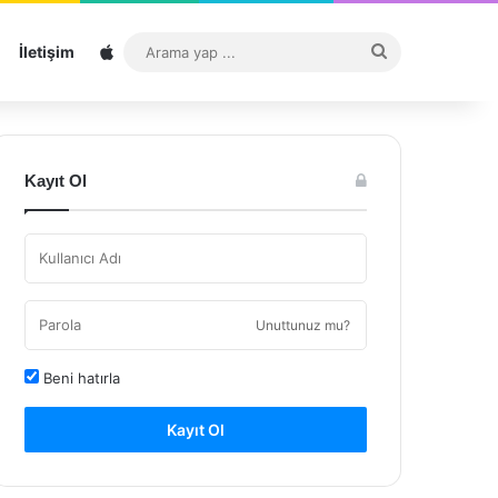
Sitemap
Arama
İletişim
yap
...
Kayıt Ol
Unuttunuz mu?
Beni hatırla
Kayıt Ol