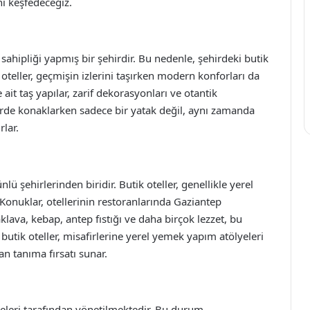
i keşfedeceğiz.
ahipliği yapmış bir şehirdir. Bu nedenle, şehirdeki butik
Bu oteller, geçmişin izlerini taşırken modern konforları da
it taş yapılar, zarif dekorasyonları ve otantik
llerde konaklarken sadece bir yatak değil, aynı zamanda
rlar.
ü şehirlerinden biridir. Butik oteller, genellikle yerel
. Konuklar, otellerinin restoranlarında Gaziantep
aklava, kebap, antep fıstığı ve daha birçok lezzet, bu
 butik oteller, misafirlerine yerel yemek yapım atölyeleri
n tanıma fırsatı sunar.
etmeleri tarafından yönetilmektedir. Bu durum,