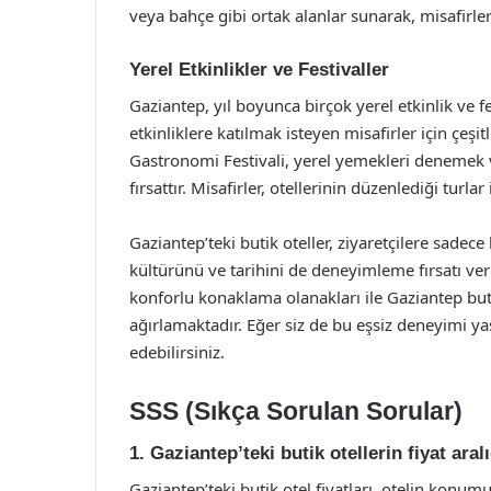
veya bahçe gibi ortak alanlar sunarak, misafirl
Yerel Etkinlikler ve Festivaller
Gaziantep, yıl boyunca birçok yerel etkinlik ve fe
etkinliklere katılmak isteyen misafirler için çeşi
Gastronomi Festivali, yerel yemekleri denemek ve 
fırsattır. Misafirler, otellerinin düzenlediği turlar
Gaziantep’teki butik oteller, ziyaretçilere sad
kültürünü ve tarihini de deneyimleme fırsatı verir
konforlu konaklama olanakları ile Gaziantep butik 
ağırlamaktadır. Eğer siz de bu eşsiz deneyimi yaş
edebilirsiniz.
SSS (Sıkça Sorulan Sorular)
1. Gaziantep’teki butik otellerin fiyat aral
Gaziantep’teki butik otel fiyatları, otelin ko