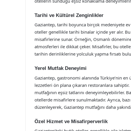
otellerin sunduğu eşsiz konaklama deneyimlerin
Tarihi ve Kültürel Zenginlikler
Gaziantep, tarihi boyunca birçok medeniyete ev s
oteller genellikle tarihi binalar içinde yer alır. 
misafirlerine sunar. Örneğin, Osmanlı dönemine a
atmosferleri ile dikkat çeker. Misafirler, bu ote
tarihin derinliklerine yolculuk yapma fırsatı bulu
Yerel Mutfak Deneyimi
Gaziantep, gastronomi alanında Türkiye’nin en ünl
lezzetleri ön plana çıkaran restoranlara sahiptir
mutfağının eşsiz tatlarını deneyimleyebilirler. B
otellerde misafirlere sunulmaktadır. Ayrıca, bazı
düzenleyerek, Gaziantep mutfağını daha yakında
Özel Hizmet ve Misafirperverlik
Gaziantep’teki butik oteller, genellikle aile işl