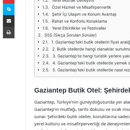
Yerel Mutfak Deneyimi
Skype
Özel Hizmet ve Misafirperverlik
Şehir İçi Ulaşım ve Konum Avantajı
E-Posta ile paylaş
Rahat ve Konforlu Konaklama
Yazdır
Yerel Etkinlikler ve Festivaller
SSS (Sıkça Sorulan Sorular)
1. Gaziantep’teki butik otellerin fiyat aralı
2. Butik otellerde hangi olanaklar sunulm
3. Gaziantep’te hangi turistik yerlere yak
4. Gaziantep’teki butik otellerde yemek s
5. Gaziantep’teki butik otellerde nasıl r
Gaziantep Butik Otel: Şehird
Gaziantep, Türkiye’nin güneydoğusunda yer alan ta
Gaziantep’in mutfağı, tarihi dokusu ve sıcak ins
sunar. Şehirdeki butik oteller, konuklarına sa
yerel kültürü ve misafirperverliği de deneyimlem