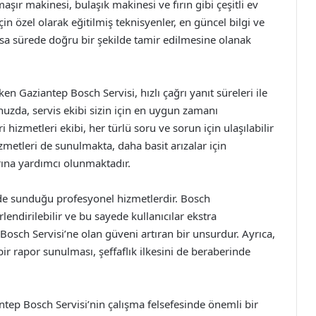
aşır makinesi, bulaşık makinesi ve fırın gibi çeşitli ev
in özel olarak eğitilmiş teknisyenler, en güncel bilgi ve
sa sürede doğru bir şekilde tamir edilmesine olanak
n Gaziantep Bosch Servisi, hızlı çağrı yanıt süreleri ile
nuzda, servis ekibi sizin için en uygun zamanı
ri hizmetleri ekibi, her türlü soru ve sorun için ulaşılabilir
metleri de sunulmakta, daha basit arızalar için
rına yardımcı olunmaktadır.
çinde sunduğu profesyonel hizmetlerdir. Bosch
endirilebilir ve bu sayede kullanıcılar ekstra
osch Servisi’ne olan güveni artıran bir unsurdur. Ayrıca,
bir rapor sunulması, şeffaflık ilkesini de beraberinde
antep Bosch Servisi’nin çalışma felsefesinde önemli bir