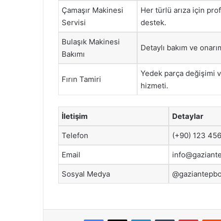
Çamaşır Makinesi
Her türlü arıza için pr
Servisi
destek.
Bulaşık Makinesi
Detaylı bakım ve onarı
Bakımı
Yedek parça değişimi 
Fırın Tamiri
hizmeti.
İletişim
Detaylar
Telefon
(+90) 123 456
Email
info@gaziant
Sosyal Medya
@gaziantepbo
Facebook
X
LinkedIn
Tumblr
Pintere