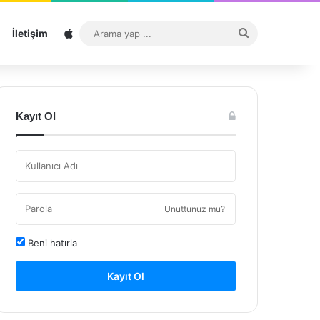
Sitemap
Arama
İletişim
yap
...
Kayıt Ol
Unuttunuz mu?
Beni hatırla
Kayıt Ol