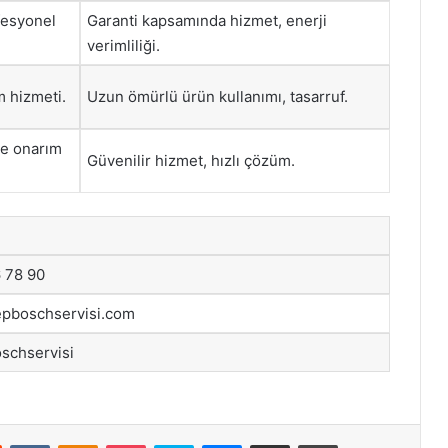
ofesyonel
Garanti kapsamında hizmet, enerji
verimliliği.
m hizmeti.
Uzun ömürlü ürün kullanımı, tasarruf.
ve onarım
Güvenilir hizmet, hızlı çözüm.
 78 90
epboschservisi.com
schservisi
st
Reddit
VKontakte
Odnoklassniki
Pocket
Skype
Messenger
E-Posta ile paylaş
Yazdır