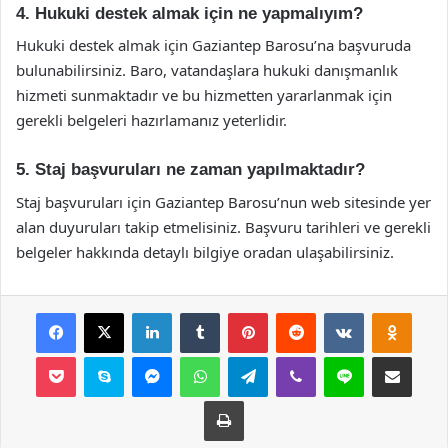
4. Hukuki destek almak için ne yapmalıyım?
Hukuki destek almak için Gaziantep Barosu’na başvuruda
bulunabilirsiniz. Baro, vatandaşlara hukuki danışmanlık
hizmeti sunmaktadır ve bu hizmetten yararlanmak için
gerekli belgeleri hazırlamanız yeterlidir.
5. Staj başvuruları ne zaman yapılmaktadır?
Staj başvuruları için Gaziantep Barosu’nun web sitesinde yer
alan duyuruları takip etmelisiniz. Başvuru tarihleri ve gerekli
belgeler hakkında detaylı bilgiye oradan ulaşabilirsiniz.
Facebook
X
LinkedIn
Tumblr
Pinterest
Reddit
VKontakte
Odnok
Pocket
Skype
Messenger
WhatsApp
Telegram
Viber
Line
E-Posta ile payla
Yazdır