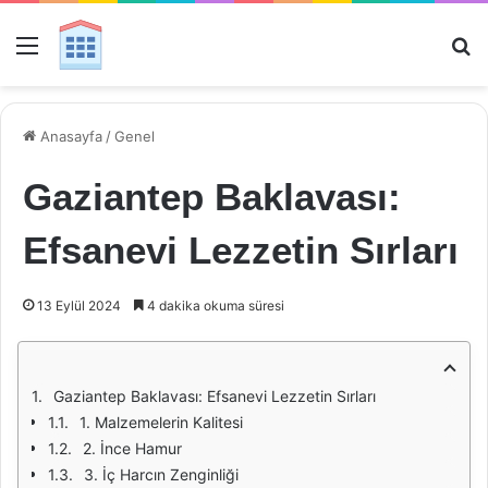
Menü
Ar
Anasayfa
/
Genel
Gaziantep Baklavası:
Efsanevi Lezzetin Sırları
13 Eylül 2024
4 dakika okuma süresi
Gaziantep Baklavası: Efsanevi Lezzetin Sırları
1. Malzemelerin Kalitesi
2. İnce Hamur
3. İç Harcın Zenginliği