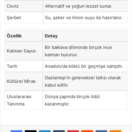
Ceviz
Alternatif ve yoğun lezzet sunar.
Şerbet
Su, şeker ve limon suyu ile hazırlanır.
Özellik
Detay
Bir baklava diliminde birçok ince
Katman Sayısı
katman bulunur.
Tarih
Anadolu’da köklü bir geçmişe sahiptir.
Gaziantep’in geleneksel tatlısı olarak
Kültürel Miras
kabul edilir.
Uluslararası
Dünya çapında birçok ödül
Tanınma
kazanmıştır.
Facebook
X
LinkedIn
Tumblr
Pinterest
Reddit
VKontakte
Odnok