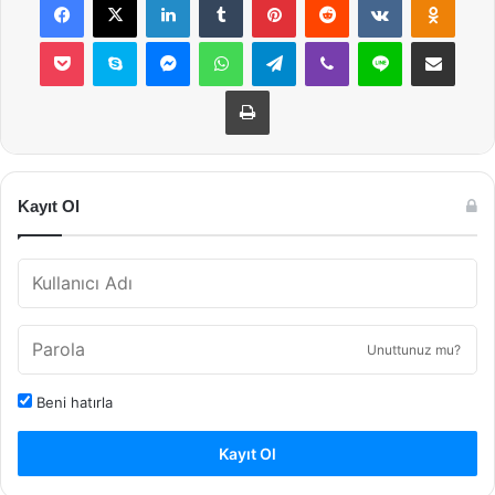
Pocket
Skype
Messenger
WhatsApp
Telegram
Viber
Line
E-Posta ile payla
Yazdır
Kayıt Ol
Unuttunuz mu?
Beni hatırla
Kayıt Ol