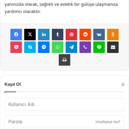
yanınızda olarak, sağlıklı ve estetik bir gülüşe ulaşmanıza
yardımcı olacaktır.
Facebook
X
LinkedIn
Tumblr
Pinterest
Reddit
VKontakte
Odnok
Pocket
Skype
Messenger
WhatsApp
Telegram
Viber
Line
E-Posta ile payla
Yazdır
Kayıt Ol
Unuttunuz mu?