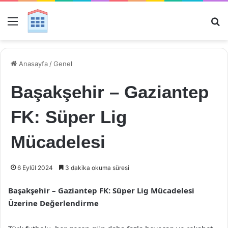
Menü
Ar
Anasayfa
/
Genel
Başakşehir – Gaziantep
FK: Süper Lig
Mücadelesi
6 Eylül 2024
3 dakika okuma süresi
Başakşehir – Gaziantep FK: Süper Lig Mücadelesi
Üzerine Değerlendirme