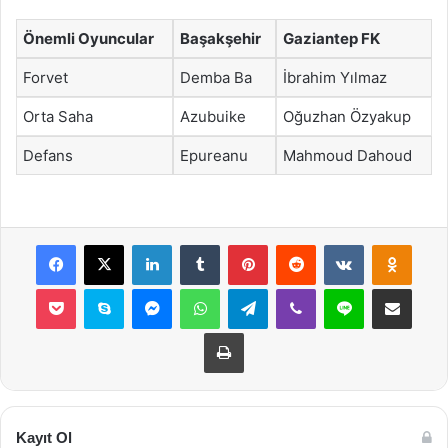
Önemli Oyuncular
Başakşehir
Gaziantep FK
Forvet
Demba Ba
İbrahim Yılmaz
Orta Saha
Azubuike
Oğuzhan Özyakup
Defans
Epureanu
Mahmoud Dahoud
Facebook
X
LinkedIn
Tumblr
Pinterest
Reddit
VKontakte
Odnok
Pocket
Skype
Messenger
WhatsApp
Telegram
Viber
Line
E-Posta ile payla
Yazdır
Kayıt Ol