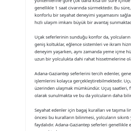
yöntemlerine göre çok daha kısa bir süre içind
genellikle 1 saat civarında sürmektedir. Bu sü
konforlu bir seyahat deneyimi yaşamasını sağlama
hızlı ulaşım imkanı büyük bir avantaj sunmaktad
Uçak seferlerinin sunduğu konfor da, yolcuların 
geniş koltuklar, eğlence sistemleri ve ikram hizme
deneyim yaşarken, aynı zamanda yeme içme hiz
uzun bir yolculukta dahi rahat hissetmelerine ol
Adana-Gaziantep seferlerini tercih edenler, gene
işlemlerini kolayca gerçekleştirebilmektedir. Uçu
üzerinden ulaşmak mümkündür. Uçuş saatleri, fiy
olarak sunulmakta ve bu da yolcuların daha bili
Seyahat edenler için bagaj kuralları ve taşıma l
öncesi bu kuralların bilinmesi, yolcuların sıkı
faydalıdır. Adana-Gaziantep seferleri genellikle