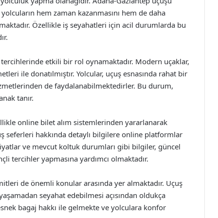
e yolculuk yapma olanağıdır. Adana-Gaziantep uçuşu
re, yolcuların hem zaman kazanmasını hem de daha
ktadır. Özellikle iş seyahatleri için acil durumlarda bu
ır.
tercihlerinde etkili bir rol oynamaktadır. Modern uçaklar,
tleri ile donatılmıştır. Yolcular, uçuş esnasında rahat bir
metlerinden de faydalanabilmektedirler. Bu durum,
anak tanır.
llikle online bilet alım sistemlerinden yararlanarak
ş seferleri hakkında detaylı bilgilere online platformlar
atlar ve mevcut koltuk durumları gibi bilgiler, güncel
nçli tercihler yapmasına yardımcı olmaktadır.
imitleri de önemli konular arasında yer almaktadır. Uçuş
ntı yaşamadan seyahat edebilmesi açısından oldukça
 esnek bagaj hakkı ile gelmekte ve yolculara konfor