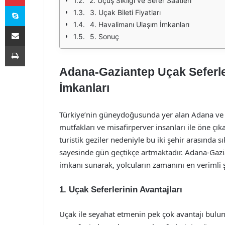
2. Uçuş Sıklığı ve Sefer Saatleri
Skype
3. Uçak Bileti Fiyatları
4. Havalimanı Ulaşım İmkanları
E-Posta ile paylaş
5. Sonuç
Yazdır
Adana-Gaziantep Uçak Seferler
İmkanları
Türkiye’nin güneydoğusunda yer alan Adana ve Gaz
mutfakları ve misafirperver insanları ile öne çıka
turistik geziler nedeniyle bu iki şehir arasında s
sayesinde gün geçtikçe artmaktadır. Adana-Gazi
imkanı sunarak, yolcuların zamanını en verimli 
1. Uçak Seferlerinin Avantajları
Uçak ile seyahat etmenin pek çok avantajı bulun