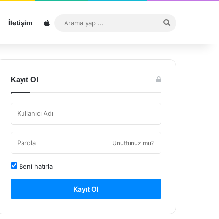
Sitemap
Arama
İletişim
yap
...
Kayıt Ol
Unuttunuz mu?
Beni hatırla
Kayıt Ol