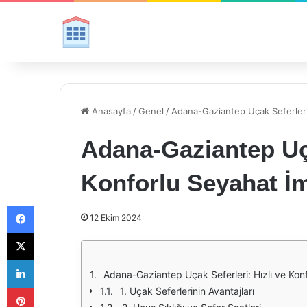
Anasayfa
/
Genel
/
Adana-Gaziantep Uçak Seferleri:
Adana-Gaziantep Uça
Konforlu Seyahat İm
Facebook
12 Ekim 2024
X
LinkedIn
Adana-Gaziantep Uçak Seferleri: Hızlı ve Kon
Pinterest
1. Uçak Seferlerinin Avantajları