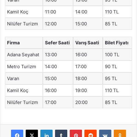
Kamil Koç
11:00
14:00
110 TL
Nilüfer Turizm
12:00
15:00
85 TL
Firma
Sefer Saati
Varış Saati
Bilet Fiyatı
Adana Seyahat
13:00
16:00
100 TL
Metro Turizm
14:00
17:00
90 TL
Varan
15:00
18:00
95 TL
Kamil Koç
16:00
19:00
110 TL
Nilüfer Turizm
17:00
20:00
85 TL
Facebook
X
LinkedIn
Tumblr
Pinterest
Reddit
VKontakte
Odnok