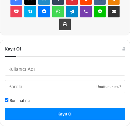
Pocket
Skype
Messenger
WhatsApp
Telegram
Viber
Line
E-Posta ile payla
Yazdır
Kayıt Ol
Unuttunuz mu?
Beni hatırla
Kayıt Ol