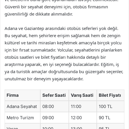
Güvenli bir seyahat deneyimi için, otobüs firmasının
güvenilirliği de dikkate alınmalıdır.
Adana ve Gaziantep arasındaki otobüs seferleri yok değil.
Bu seyahat, hem şehirlere erişim sağlamak hem de zengin
kültürel ve tarihi mirasları keşfetmek amacıyla birçok yolcu
için bir fırsat sunmaktadır. Yolcular, seyahatlerini planlarken
otobüs saatleri ve bilet fiyatları hakkında detaylı bir
araştırma yaparak, en iyi seçeneği bulacaklardır. Eğitim, iş
ya da turistik amaçlar doğrultusunda bu güzergahı seçenler,
unutulmaz bir deneyim yaşayacaklardır.
Firma
Sefer Saati
Varış Saati
Bilet Fiyatı
Adana Seyahat
08:00
11:00
100 TL
Metro Turizm
09:00
12:00
90 TL
Varan
10:00
13:00
95 TL