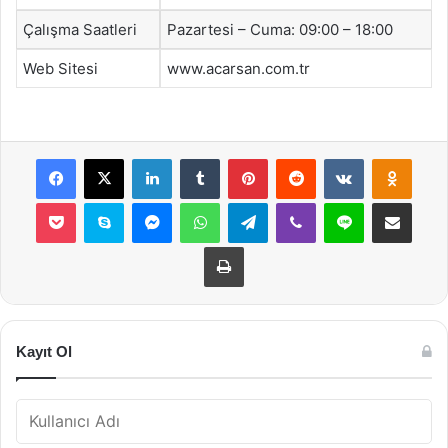
Çalışma Saatleri
Pazartesi – Cuma: 09:00 – 18:00
Web Sitesi
www.acarsan.com.tr
Facebook
X
LinkedIn
Tumblr
Pinterest
Reddit
VKontakte
Odnok
Pocket
Skype
Messenger
WhatsApp
Telegram
Viber
Line
E-Posta ile payla
Yazdır
Kayıt Ol