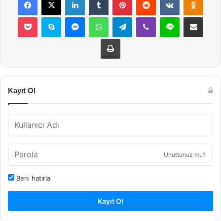
Pocket
Skype
Messenger
WhatsApp
Telegram
Viber
Line
E-Posta ile payla
Yazdır
Kayıt Ol
Unuttunuz mu?
Beni hatırla
Kayıt Ol