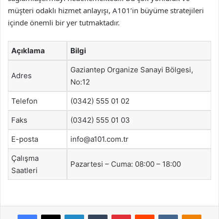
müşteri odaklı hizmet anlayışı, A101’in büyüme stratejileri
içinde önemli bir yer tutmaktadır.
Açıklama
Bilgi
Gaziantep Organize Sanayi Bölgesi,
Adres
No:12
Telefon
(0342) 555 01 02
Faks
(0342) 555 01 03
E-posta
info@a101.com.tr
Çalışma
Pazartesi – Cuma: 08:00 – 18:00
Saatleri
Facebook
X
LinkedIn
Tumblr
Pinterest
Reddit
VKontakte
Odnok